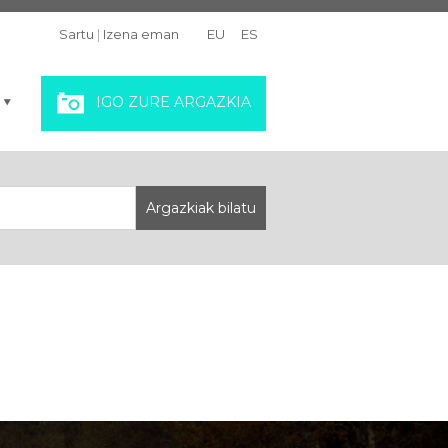
Sartu
|
Izena eman
EU
ES
IGO ZURE ARGAZKIA