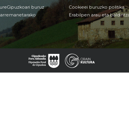
ureGipuzkoari buruz
Cookieei buruzko politika
arremanetarako
Erabilpen arau eta baldintz