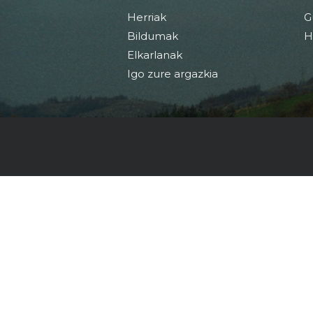
Herriak
G
Bildumak
H
Elkarlanak
Igo zure argazkia