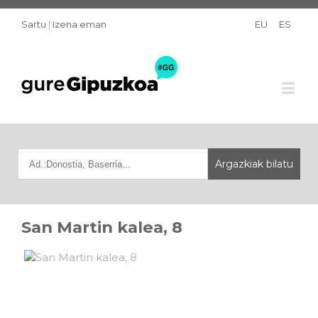
Sartu
|
Izena eman
EU
ES
San Martin kalea, 8