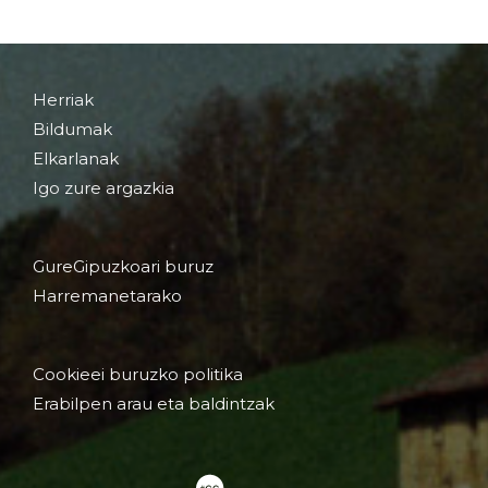
Herriak
Bildumak
Elkarlanak
Igo zure argazkia
GureGipuzkoari buruz
Harremanetarako
Cookieei buruzko politika
Erabilpen arau eta baldintzak