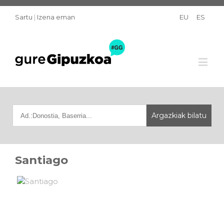
Sartu
|
Izena eman
EU
ES
Santiago