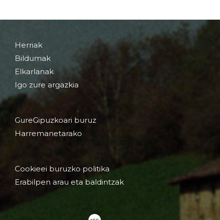
Herriak
Bildumak
Elkarlanak
Igo zure argazkia
GureGipuzkoari buruz
Harremanetarako
Cookieei buruzko politika
Erabilpen arau eta baldintzak