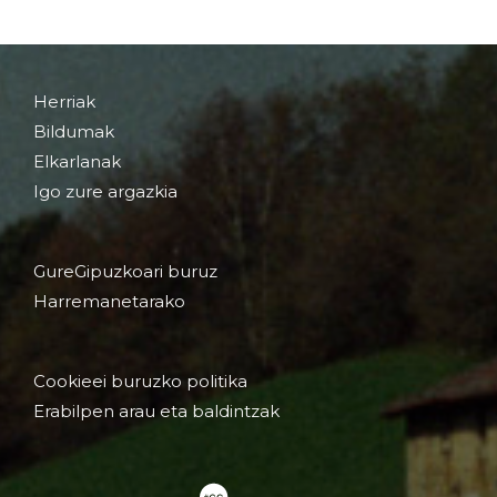
Herriak
Bildumak
Elkarlanak
Igo zure argazkia
GureGipuzkoari buruz
Harremanetarako
Cookieei buruzko politika
Erabilpen arau eta baldintzak