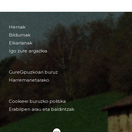
Herriak
Bildumak
Elkarlanak
Igo zure argazkia
GureGipuzkoari buruz
Harremanetarako
Cookieei buruzko politika
Erabilpen arau eta baldintzak