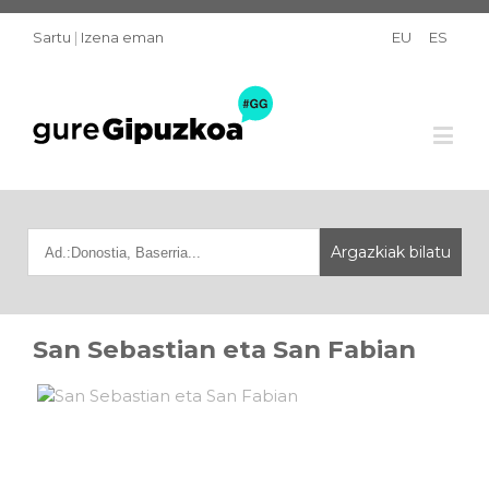
Sartu
|
Izena eman
EU
ES
San Sebastian eta San Fabian