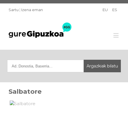
Sartu
|
Izena eman
EU
ES
Salbatore