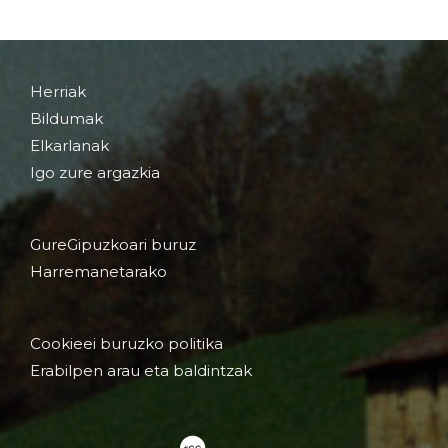
Herriak
Bildumak
Elkarlanak
Igo zure argazkia
GureGipuzkoari buruz
Harremanetarako
Cookieei buruzko politika
Erabilpen arau eta baldintzak