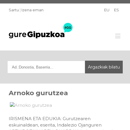
Sartu
|
Izena eman
EU
ES
Arnoko gurutzea
IRISMENA ETA EDUKIA: Gurutzearen
eskuinaldean, eserita, Indalezio Ojanguren