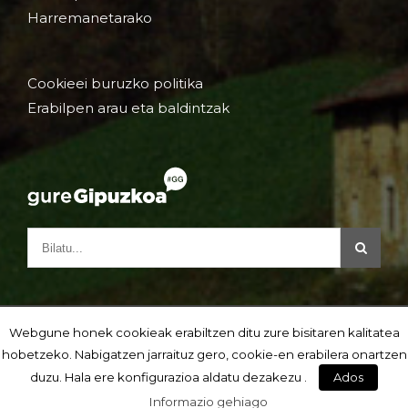
Harremanetarako
Cookieei buruzko politika
Erabilpen arau eta baldintzak
Webgune honek cookieak erabiltzen ditu zure bisitaren kalitatea
hobetzeko. Nabigatzen jarraituz gero, cookie-en erabilera onartzen
duzu. Hala ere konfigurazioa aldatu dezakezu .
Ados
Informazio gehiago