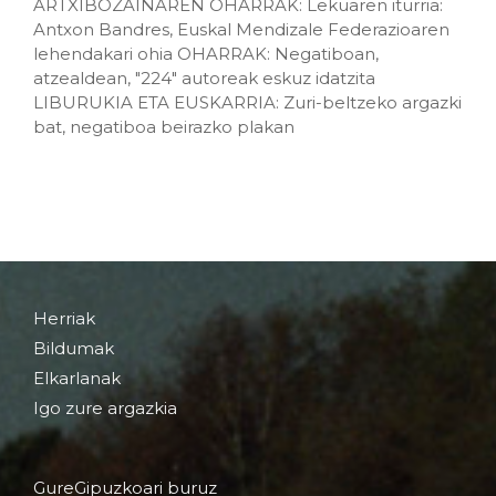
ARTXIBOZAINAREN OHARRAK: Lekuaren iturria:
Antxon Bandres, Euskal Mendizale Federazioaren
lehendakari ohia OHARRAK: Negatiboan,
atzealdean, "224" autoreak eskuz idatzita
LIBURUKIA ETA EUSKARRIA: Zuri-beltzeko argazki
bat, negatiboa beirazko plakan
Herriak
Bildumak
Elkarlanak
Igo zure argazkia
GureGipuzkoari buruz