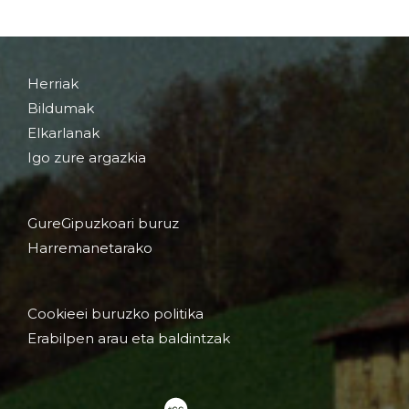
Herriak
Bildumak
Elkarlanak
Igo zure argazkia
GureGipuzkoari buruz
Harremanetarako
Cookieei buruzko politika
Erabilpen arau eta baldintzak