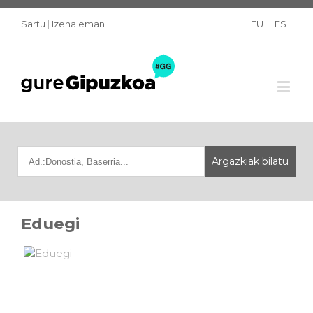
Sartu
|
Izena eman
EU
ES
Eduegi