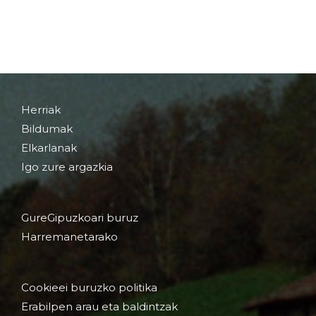
Herriak
Bildumak
Elkarlanak
Igo zure argazkia
GureGipuzkoari buruz
Harremanetarako
Cookieei buruzko politika
Erabilpen arau eta baldintzak