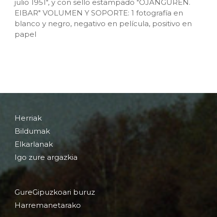
julio 1951", y con sello estampado "OJANGUREN.
EIBAR" VOLUMEN Y SOPORTE: 1 fotografía en
blanco y negro, negativo en película, positivo en
papel
Herriak
Bildumak
Elkarlanak
Igo zure argazkia
GureGipuzkoari buruz
Harremanetarako