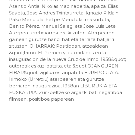
Asensio Antia; Nikolas Madinabeitia, apaiza; Elias
Sasieta, Jose Andres Txintxurreta, Ignazio Pildain,
Pako Mendiola, Felipe Mendiola; makurtuta,
Benito Pérez, Manuel Salegi eta Jose Luis Lete.
Aterpea urretxuarrek eraiki zuten. Aterpearen
gainean gurutze handi bat eta terraza bat jarri
zituzten. OHARRAK: Positiboan, atzealdean
&quot;Irimo. El Parroco y autoridades en la
inauguracion de la nueva Cruz de Irimo. 1958&quot;
autoreak eskuz idatzita, eta &quot;OJANGUREN.
EIBAR&quot; zigilua estanpatuta ERREPORTAIA:
Irimoko (Urretxu) aterpearen eta gurutze
berriaren inaugurazioa, 1958an LIBURUKIA ETA
EUSKARRIA: Zuri-beltzeko argazki bat, negatiboa
filmean, positiboa paperean