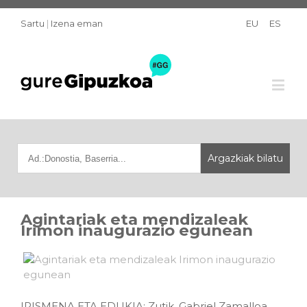
Sartu
|
Izena eman
EU
ES
Agintariak eta mendizaleak
Irimon inaugurazio egunean
IRISMENA ETA EDUKIA: Zutik, Gabriel Zamalloa,