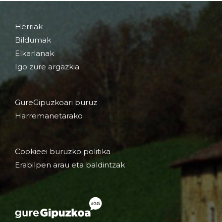
Herriak
Bildumak
Elkarlanak
Igo zure argazkia
GureGipuzkoari buruz
Harremanetarako
Cookieei buruzko politika
Erabilpen arau eta baldintzak