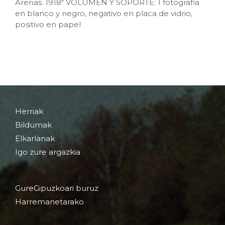
Arenas. 1918" VOLUMEN Y SOPORTE: 1 fotografía
en blanco y negro, negativo en placa de vidrio,
positivo en papel
Herriak
Bildumak
Elkarlanak
Igo zure argazkia
GureGipuzkoari buruz
Harremanetarako