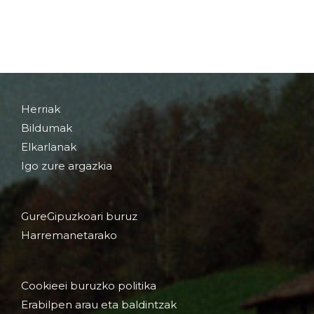
Herriak
Bildumak
Elkarlanak
Igo zure argazkia
GureGipuzkoari buruz
Harremanetarako
Cookieei buruzko politika
Erabilpen arau eta baldintzak