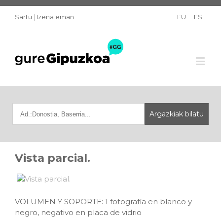
Sartu
|
Izena eman
EU
ES
Vista parcial.
VOLUMEN Y SOPORTE: 1 fotografía en blanco y
negro, negativo en placa de vidrio