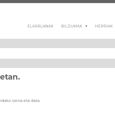
ELKARLANAK
BILDUMAK
HERRIAK
etan.
dako izena eta data.