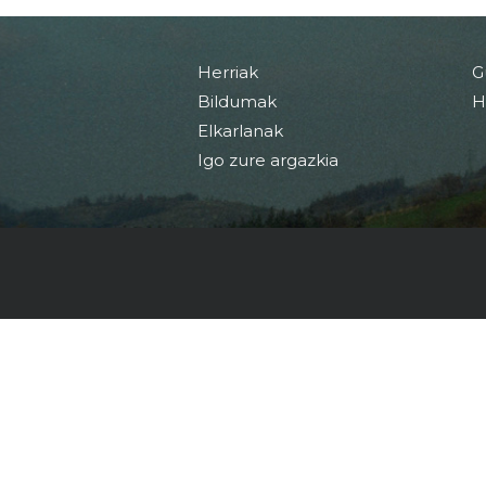
Herriak
G
Bildumak
H
Elkarlanak
Igo zure argazkia