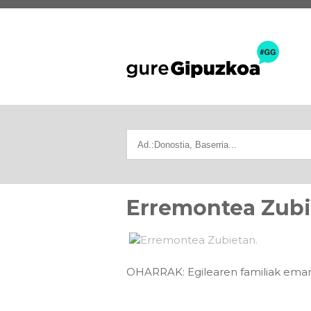
Erremontea Zubi
OHARRAK: Egilearen familiak eman