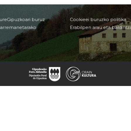
ureGipuzkoari buruz
Cookieei buruzko politika
arremanetarako
Erabilpen arau eta baldintz