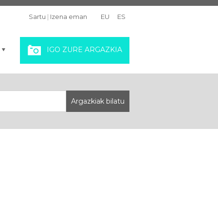
Sartu
|
Izena eman
EU
ES
IGO ZURE ARGAZKIA