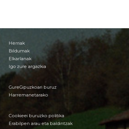
Herriak
Bildumak
Elkarlanak
Igo zure argazkia
GureGipuzkoari buruz
Harremanetarako
Cookieei buruzko politika
Erabilpen arau eta baldintzak