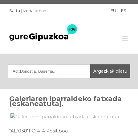
Sartu
|
Izena eman
EU
ES
Galeriaren iparraldeko fatxada
(eskaneatuta).
"AL"038"FO"414 Positiboa