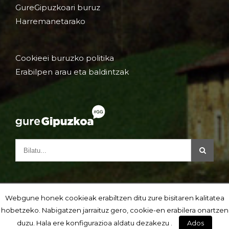
GureGipuzkoari buruz
Harremanetarako
Cookieei buruzko politika
Erabilpen arau eta baldintzak
Webgune honek cookieak erabiltzen ditu zure bisitaren kalitatea
hobetzeko. Nabigatzen jarraituz gero, cookie-en erabilera onartzen
duzu. Hala ere konfigurazioa aldatu dezakezu .
Ados