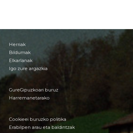
Herriak
Bildumak
Elkarlanak
Igo zure argazkia
GureGipuzkoari buruz
Harremanetarako
Cookieei buruzko politika
Erabilpen arau eta baldintzak