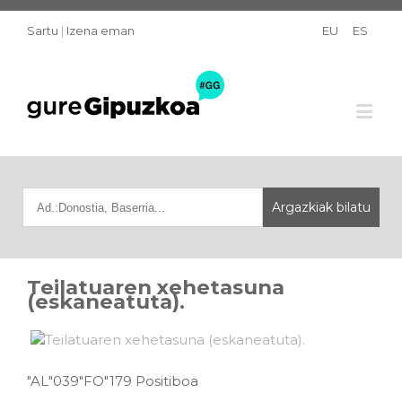
Sartu
|
Izena eman
EU
ES
Teilatuaren xehetasuna
(eskaneatuta).
"AL"039"FO"179 Positiboa