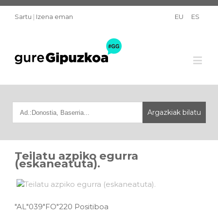
Sartu
|
Izena eman
EU
ES
Teilatu azpiko egurra
(eskaneatuta).
"AL"039"FO"220 Positiboa