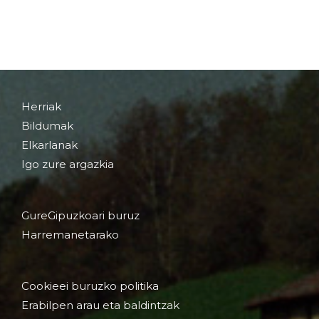
Herriak
Bildumak
Elkarlanak
Igo zure argazkia
GureGipuzkoari buruz
Harremanetarako
Cookieei buruzko politika
Erabilpen arau eta baldintzak