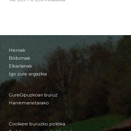
Herriak
Bildumak
Elkarlanak
Igo zure argazkia
GureGipuzkoari buruz
Harremanetarako
Cookieei buruzko politika