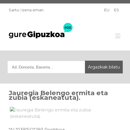
Sartu
|
Izena eman
EU
ES
Jauregia Belengo ermita eta
zubia (eskaneatuta).
"AL"039"FO"293 Positiboa