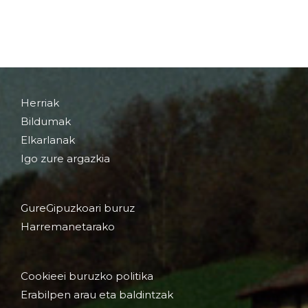
Herriak
Bildumak
Elkarlanak
Igo zure argazkia
GureGipuzkoari buruz
Harremanetarako
Cookieei buruzko politika
Erabilpen arau eta baldintzak