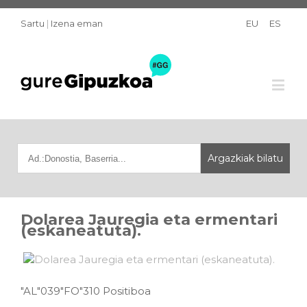
Sartu
|
Izena eman
EU
ES
Dolarea Jauregia eta ermentari
(eskaneatuta).
"AL"039"FO"310 Positiboa