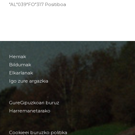
"AL"039"FO"317 Positiboa
Herriak
Bildumak
Elkarlanak
Igo zure argazkia
GureGipuzkoari buruz
Harremanetarako
Cookieei buruzko politika