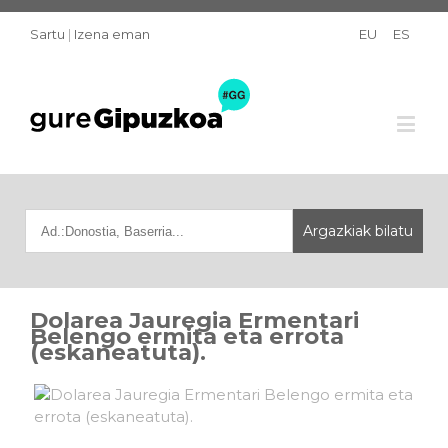
Sartu
|
Izena eman
EU
ES
Dolarea Jauregia Ermentari
Belengo ermita eta errota
(eskaneatuta).