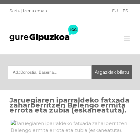
Sartu
|
Izena eman
EU
ES
Jaruegiaren iparraldeko fatxada
zaharberritzen Belengo ermita
errota eta zubia (eskaneatuta).