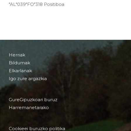
"AL"039"FO"318 Positiboa
Herriak
Bildumak
Elkarlanak
Igo zure argazkia
GureGipuzkoari buruz
Harremanetarako
Cookieei buruzko politika