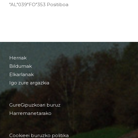
"AL"039"FO"353 Positiboa
Herriak
Bildumak
Elkarlanak
Igo zure argazkia
GureGipuzkoari buruz
Harremanetarako
Cookieei buruzko politika