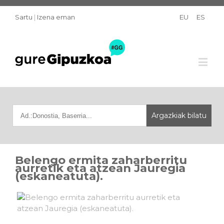
Sartu
|
Izena eman
EU
ES
Belengo ermita zaharberritu
aurretik eta atzean Jauregia
(eskaneatuta).