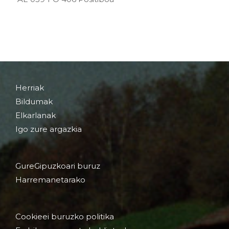
Herriak
Bildumak
Elkarlanak
Igo zure argazkia
GureGipuzkoari buruz
Harremanetarako
Cookieei buruzko politika