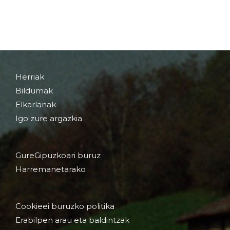
Herriak
Bildumak
Elkarlanak
Igo zure argazkia
GureGipuzkoari buruz
Harremanetarako
Cookieei buruzko politika
Erabilpen arau eta baldintzak