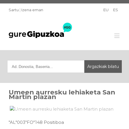
Sartu
|
Izena eman
EU
ES
Umeen aurresku lehiaketa San
Martin plazan
"AL"003"FO"148 Positiboa