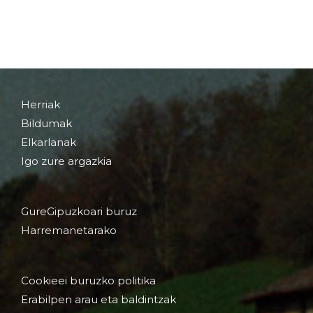
Herriak
Bildumak
Elkarlanak
Igo zure argazkia
GureGipuzkoari buruz
Harremanetarako
Cookieei buruzko politika
Erabilpen arau eta baldintzak