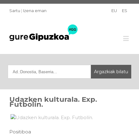
Sartu
|
Izena eman
EU
ES
Udazken kulturala. Exp.
Futbolín.
Positiboa