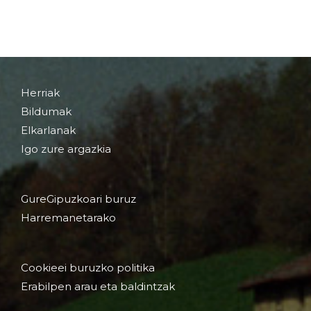
Herriak
Bildumak
Elkarlanak
Igo zure argazkia
GureGipuzkoari buruz
Harremanetarako
Cookieei buruzko politika
Erabilpen arau eta baldintzak