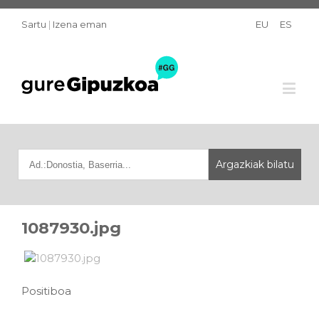
Sartu
|
Izena eman
EU
ES
1087930.jpg
Positiboa