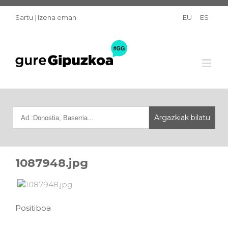
Sartu
|
Izena eman
EU
ES
1087948.jpg
Positiboa