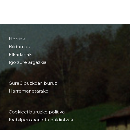
Herriak
Bildumak
Elkarlanak
Igo zure argazkia
GureGipuzkoari buruz
Harremanetarako
Cookieei buruzko politika
Erabilpen arau eta baldintzak