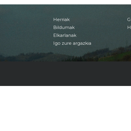
Herriak
G
Bildumak
H
Elkarlanak
Igo zure argazkia