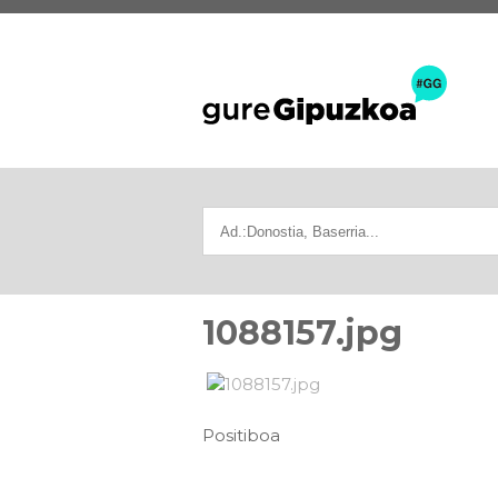
1088157.jpg
Positiboa