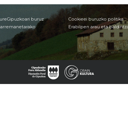
ureGipuzkoari buruz
Cookieei buruzko politika
arremanetarako
Erabilpen arau eta baldintz