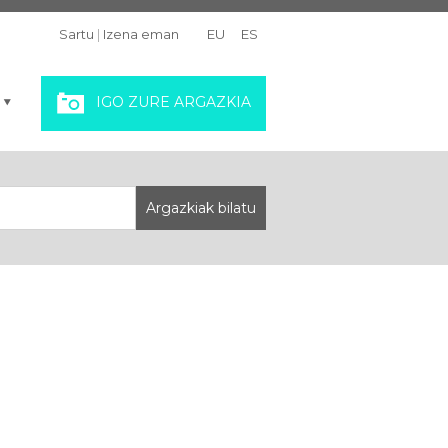
Sartu
|
Izena eman
EU
ES
IGO ZURE ARGAZKIA