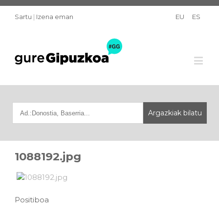
Sartu
|
Izena eman
EU
ES
1088192.jpg
Positiboa