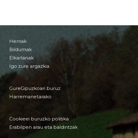
Herriak
Bildumak
Elkarlanak
Igo zure argazkia
GureGipuzkoari buruz
Harremanetarako
Cookieei buruzko politika
Erabilpen arau eta baldintzak