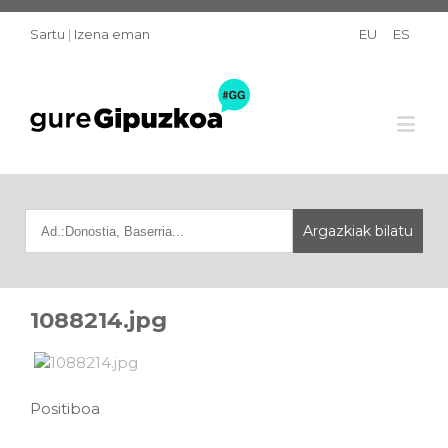
Sartu
|
Izena eman
EU
ES
1088214.jpg
Positiboa