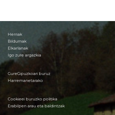
Herriak
Bildumak
Elkarlanak
Igo zure argazkia
GureGipuzkoari buruz
Harremanetarako
Cookieei buruzko politika
Erabilpen arau eta baldintzak