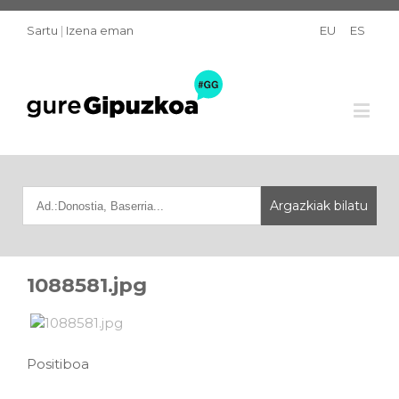
Sartu
|
Izena eman
EU
ES
1088581.jpg
Positiboa