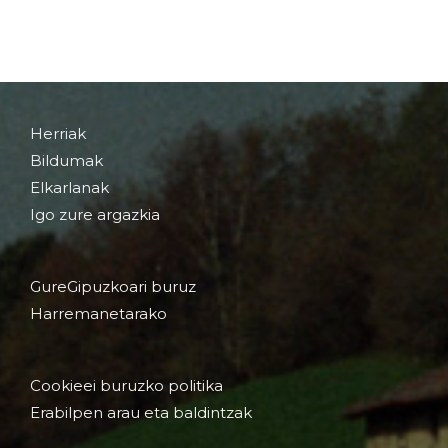
Herriak
Bildumak
Elkarlanak
Igo zure argazkia
GureGipuzkoari buruz
Harremanetarako
Cookieei buruzko politika
Erabilpen arau eta baldintzak