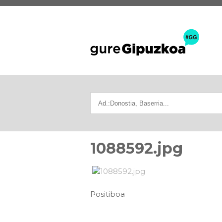
1088592.jpg
Positiboa