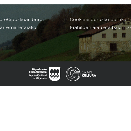
ureGipuzkoari buruz
Cookieei buruzko politika
arremanetarako
Erabilpen arau eta baldintz