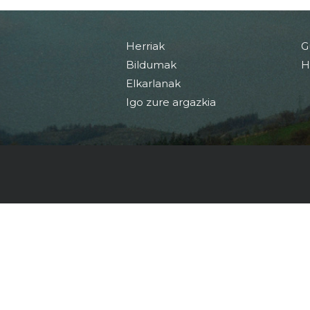
Herriak
G
Bildumak
H
Elkarlanak
Igo zure argazkia