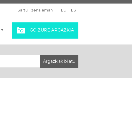
Sartu
|
Izena eman
EU
ES
IGO ZURE ARGAZKIA