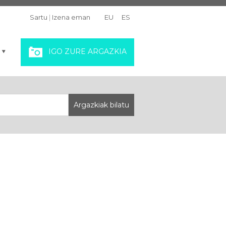
Sartu
|
Izena eman
EU
ES
IGO ZURE ARGAZKIA