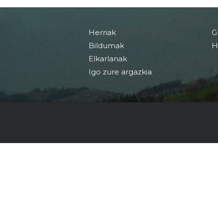
Herriak
G
Bildumak
H
Elkarlanak
Igo zure argazkia