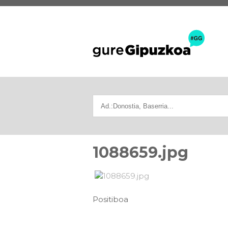
1088659.jpg
Positiboa