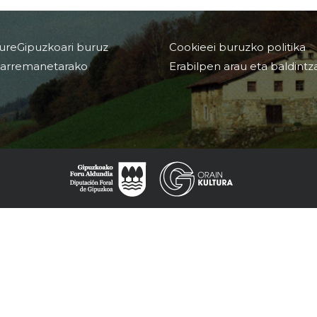
ureGipuzkoari buruz
Cookieei buruzko politika
arremanetarako
Erabilpen arau eta baldintz