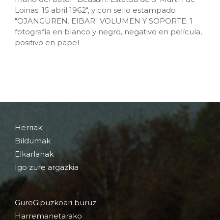
Loinas. 15 abril 1962", y con sello estampado
"OJANGUREN. EIBAR" VOLUMEN Y SOPORTE: 1
fotografía en blanco y negro, negativo en película,
positivo en papel
Herriak
Bildumak
Elkarlanak
Igo zure argazkia
GureGipuzkoari buruz
Harremanetarako