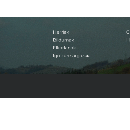
Herriak
G
Bildumak
H
Elkarlanak
Igo zure argazkia