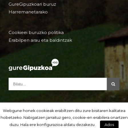
GureGipuzkoari buruz
Harremanetarako
Cookieei buruzko politika
Erabilpen arau eta baldintzak
Webgune honek cookieak erabiltzen ditu zure bisitaren kalitatea
hobetzeko. Nabigatzen jarraituz gero, cookie-en erabilera onartzen
duzu. Hala ere konfigurazioa aldatu dezakezu .
Ados