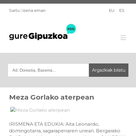
Sartu
|
Izena eman
EU
ES
Meza Gorlako aterpean
IRISMENA ETA EDUKIA: Aita Leonardo,
domingotarra, sagarapenaren unean. Bergarako