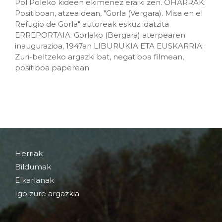
Pol Poleko kideen ekimenez eraiki zen. OHARRAK:
Positiboan, atzealdean, "Gorla (Vergara). Misa en el
Refugio de Gorla" autoreak eskuz idatzita
ERREPORTAIA: Gorlako (Bergara) aterpearen
inaugurazioa, 1947an LIBURUKIA ETA EUSKARRIA:
Zuri-beltzeko argazki bat, negatiboa filmean,
positiboa paperean
Herriak
Bildumak
Elkarlanak
Igo zure argazkia