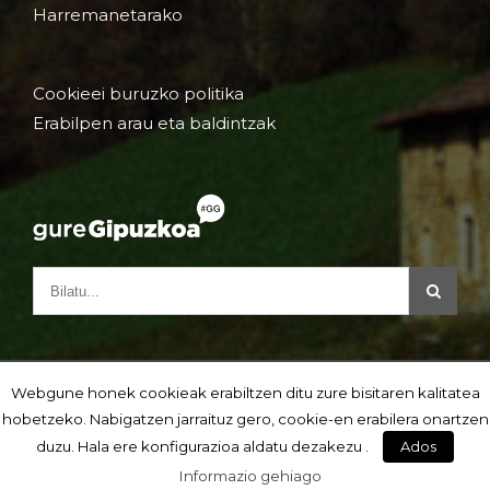
Harremanetarako
Cookieei buruzko politika
Erabilpen arau eta baldintzak
Webgune honek cookieak erabiltzen ditu zure bisitaren kalitatea
hobetzeko. Nabigatzen jarraituz gero, cookie-en erabilera onartzen
duzu. Hala ere konfigurazioa aldatu dezakezu .
Ados
Informazio gehiago