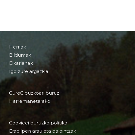
Herriak
Bildumak
Elkarlanak
Igo zure argazkia
GureGipuzkoari buruz
Harremanetarako
Cookieei buruzko politika
Erabilpen arau eta baldintzak