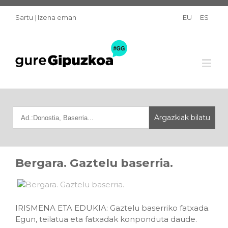
Sartu
|
Izena eman
EU
ES
Bergara. Gaztelu baserria.
IRISMENA ETA EDUKIA: Gaztelu baserriko fatxada.
Egun, teilatua eta fatxadak konponduta daude.