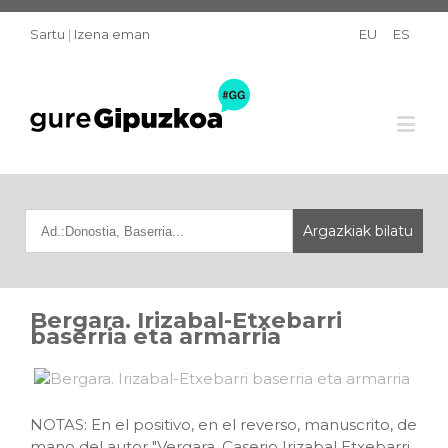
Sartu
|
Izena eman
EU
ES
Bergara. Irizabal-Etxebarri
baserria eta armarria
NOTAS: En el positivo, en el reverso, manuscrito, de
mano del autor "Vergara. Caserio Irizabal Etxebarri