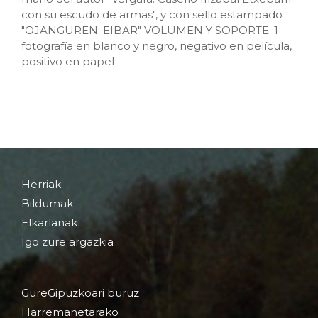
con su escudo de armas", y con sello estampado
"OJANGUREN. EIBAR" VOLUMEN Y SOPORTE: 1
fotografía en blanco y negro, negativo en película,
positivo en papel
Herriak
Bildumak
Elkarlanak
Igo zure argazkia
GureGipuzkoari buruz
Harremanetarako