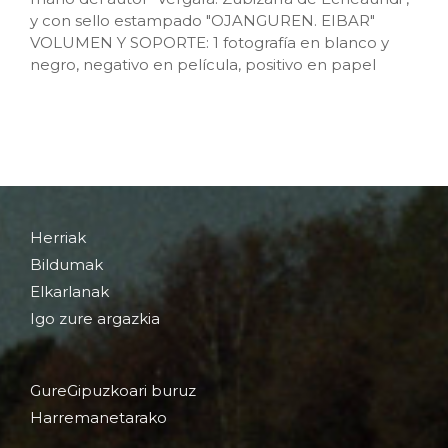
y con sello estampado "OJANGUREN. EIBAR"
VOLUMEN Y SOPORTE: 1 fotografía en blanco y
negro, negativo en película, positivo en papel
Herriak
Bildumak
Elkarlanak
Igo zure argazkia
GureGipuzkoari buruz
Harremanetarako