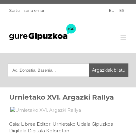
Sartu
|
Izena eman
EU
ES
Urnietako XVI. Argazki Rallya
Gaia: Librea Editor: Urnietako Udala Gipuzkoa
Digitala Digitala Koloretan