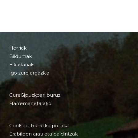
Herriak
Bildumak
Elkarlanak
Igo zure argazkia
GureGipuzkoari buruz
Harremanetarako
Cookieei buruzko politika
Erabilpen arau eta baldintzak