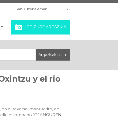
Sartu
|
Izena eman
EU
ES
IGO ZURE ARGAZKIA
Oxintzu y el rio
, en el reverso, manuscrito, de
con sello estampado "OJANGUREN.