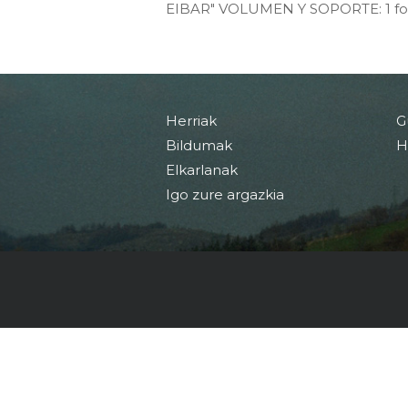
EIBAR" VOLUMEN Y SOPORTE: 1 fotog
Herriak
G
Bildumak
H
Elkarlanak
Igo zure argazkia