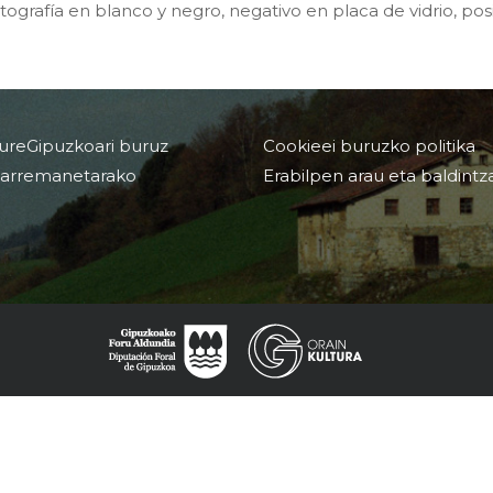
rafía en blanco y negro, negativo en placa de vidrio, posi
ureGipuzkoari buruz
Cookieei buruzko politika
arremanetarako
Erabilpen arau eta baldintz