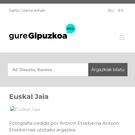
Sartu
|
Izena eman
EU
ES
Euskal Jaia
Fotografía cedida por Antxon Etxeberria Antxon
Etxeberriak utzitako argazkia