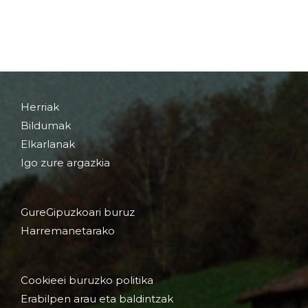
Herriak
Bildumak
Elkarlanak
Igo zure argazkia
GureGipuzkoari buruz
Harremanetarako
Cookieei buruzko politika
Erabilpen arau eta baldintzak