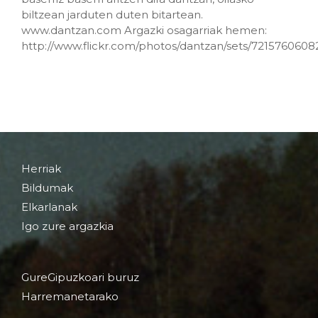
biltzean jarduten duten bitartean.
www.dantzan.com Argazki osagarriak hemen:
http://www.flickr.com/photos/dantzan/sets/721576060
Herriak
Bildumak
Elkarlanak
Igo zure argazkia
GureGipuzkoari buruz
Harremanetarako