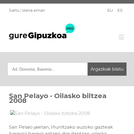
Sartu
|
Izena eman
EU
ES
San Pelayo - Oilasko biltzea
2008
San Pelaio jaietan, Iñurritzako auzoko gazteak
baserriz baserri aritzen dira dantzan, oilasko