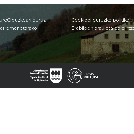
ureGipuzkoari buruz
Cookieei buruzko politika
arremanetarako
Erabilpen arau eta baldintz