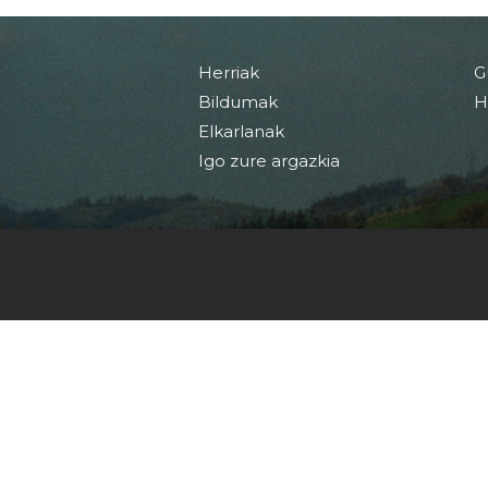
Herriak
G
Bildumak
H
Elkarlanak
Igo zure argazkia