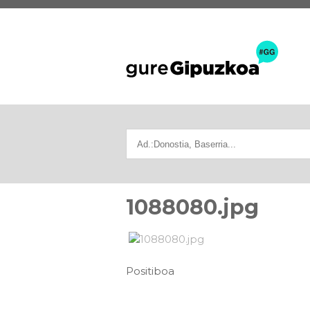
1088080.jpg
Positiboa