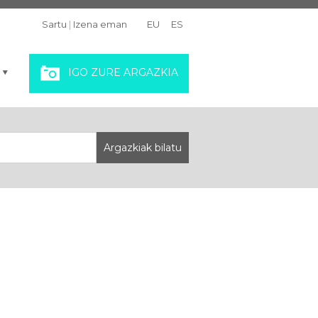
Sartu
|
Izena eman
EU
ES
IGO ZURE ARGAZKIA