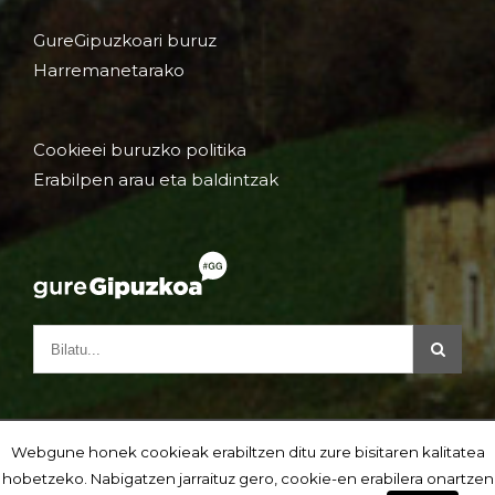
GureGipuzkoari buruz
Harremanetarako
Cookieei buruzko politika
Erabilpen arau eta baldintzak
Webgune honek cookieak erabiltzen ditu zure bisitaren kalitatea
hobetzeko. Nabigatzen jarraituz gero, cookie-en erabilera onartzen