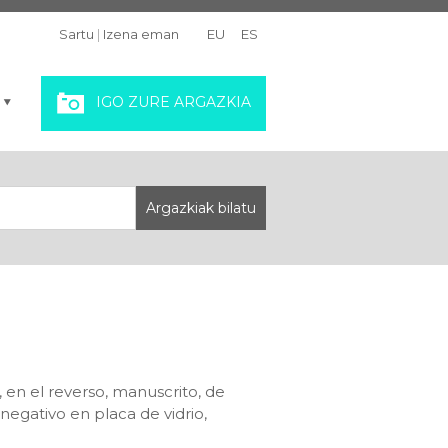
Sartu
|
Izena eman
EU
ES
IGO ZURE ARGAZKIA
, en el reverso, manuscrito, de
egativo en placa de vidrio,