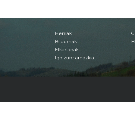
Herriak
G
Bildumak
H
Elkarlanak
Igo zure argazkia