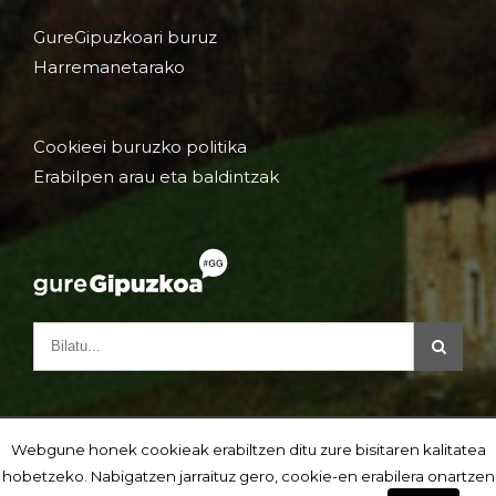
GureGipuzkoari buruz
Harremanetarako
Cookieei buruzko politika
Erabilpen arau eta baldintzak
Webgune honek cookieak erabiltzen ditu zure bisitaren kalitatea
hobetzeko. Nabigatzen jarraituz gero, cookie-en erabilera onartzen