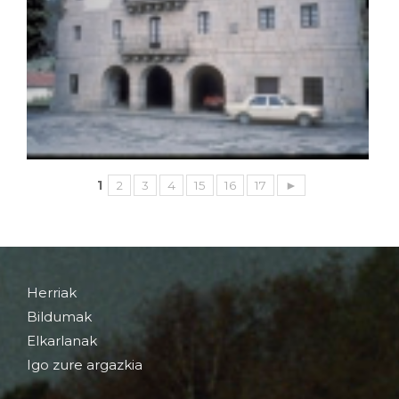
1
2
3
4
15
16
17
►
Herriak
Bildumak
Elkarlanak
Igo zure argazkia