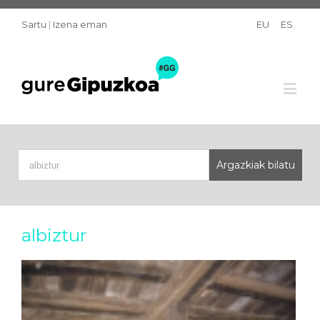
Sartu
|
Izena eman
EU
ES
albiztur