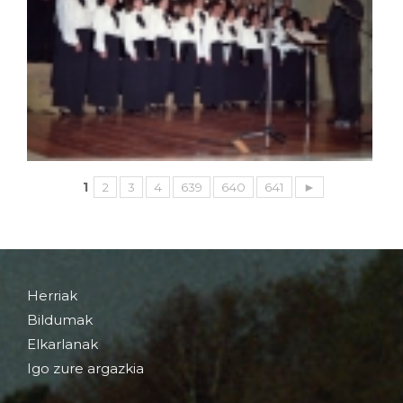
1
2
3
4
639
640
641
►
Herriak
Bildumak
Elkarlanak
Igo zure argazkia