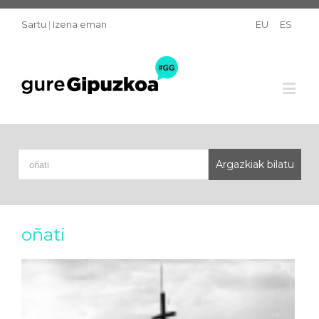
Sartu
|
Izena eman
EU
ES
oñati