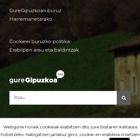
GureGipuzkoari buruz
Harremanetarako
Cookieei buruzko politika
Erabilpen arau eta baldintzak
Webgune honek cookieak erabiltzen ditu zure bisitaren kalitatea
hobetzeko. Nabigatzen jarraituz gero, cookie-en erabilera onartzen